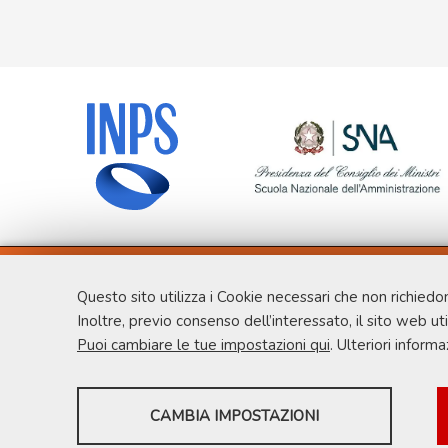
Dipartimento di Economia e Finanza
Questo sito utilizza i Cookie necessari che non richiedo
Università degli studi di Roma Tor Vergata
Inoltre, previo consenso dell’interessato, il sito web utili
Via Columbia, 2
Puoi cambiare le tue impostazioni qui
. Ulteriori inform
00133 Roma
Tel. +39 06 7259 5715
SERVIZI FACOLTATVI
master.procurement@uniroma2.it
CAMBIA IMPOSTAZIONI
Questi cookie vengono utilizzati per abilitare servizi di terze